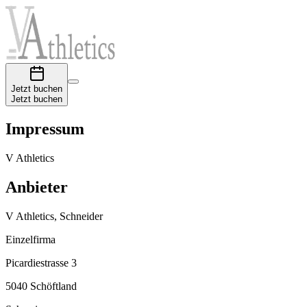
J
e
t
z
t
b
u
c
h
e
n
J
e
t
z
t
b
u
c
h
e
n
Impressum
V Athletics
Anbieter
V Athletics, Schneider
Einzelfirma
Picardiestrasse 3
5040 Schöftland