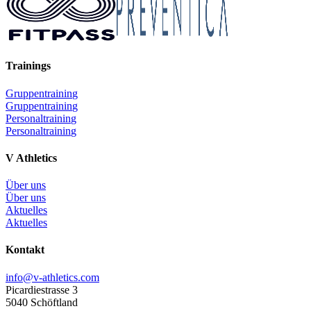
Trainings
G
r
u
p
p
e
n
t
r
a
i
n
i
n
g
G
r
u
p
p
e
n
t
r
a
i
n
i
n
g
P
e
r
s
o
n
a
l
t
r
a
i
n
i
n
g
P
e
r
s
o
n
a
l
t
r
a
i
n
i
n
g
V Athletics
Ü
b
e
r
u
n
s
Ü
b
e
r
u
n
s
A
k
t
u
e
l
l
e
s
A
k
t
u
e
l
l
e
s
Kontakt
info@v-athletics.com
Picardiestrasse 3
5040 Schöftland